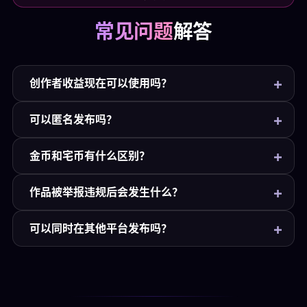
常见问题
解答
创作者收益现在可以使用吗？
还在开发中。当前页面提前说明未来的设计方向：
可以匿名发布吗？
打赏和付费阅读创作者获得 90%，会员收入中
70% 将通过随机掉落等方式分给创作者。
发布作品可以使用化名。未来如果申请提现，且提
金币和宅币有什么区别？
现金额超过一定额度，可能需要完成身份核验
（KYC）；真实身份不会对普通用户展示。
金币是功能积分，用于 AI 绘画、生成类似图片等功
作品被举报违规后会发生什么？
能消耗，不代表创作者收入。宅币来自真实收入场
景，未来会用于打赏、付费阅读、会员收入分成与
我们会对来自权利人与用户的举报进行核实。经核
可以同时在其他平台发布吗？
创作者兑现。
实的违规源会进入源级黑名单，无法再通过官方客
户端分发。创作者多次被核实违规的，按《重复侵
可以。御宅室不要求排他——无论你是否通过御宅
权政策》可能导致账号终止。若你认为举报有误，
室获得收益，都可以自由地同时在其他平台发布。
可以提出申诉。