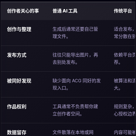
创作者关心的事
普通 AI 工具
传统平台
创作与整理
生成后通常还要自己管
适合发布
理文件。
常分散在
发布方式
往往只能导出图片，再
依赖平台
去别处发布。
荐。
被同好发现
缺少面向 ACG 同好的发
被算法和
现入口。
大。
作品权利
工具通常不负责帮你建
规则复杂
立创作者空间。
心授权边
数据留存
文件散落在本地或网
内容可能